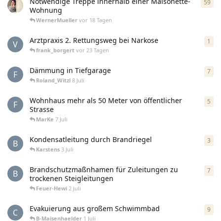
Notwendige Treppe innerhalb einer Maisonette-
59
59
A
Wohnung
WernerMueller
vor 18 Tagen
Arztpraxis 2. Rettungsweg bei Narkose
1
1
An
V
frank_borgert
vor 23 Tagen
Dämmung in Tiefgarage
7
7
An
F
Roland_Witzl
8 Juli
Wohnhaus mehr als 50 Meter von öffentlicher
5
5
An
F
Strasse
MarKe
7 Juli
Kondensatleitung durch Brandriegel
3
3
An
B
Karstens
3 Juli
Brandschutzmaßnhamen für Zuleitungen zu
7
7
An
B
trockenen Steigleitungen
Feuer-Hewi
2 Juli
Evakuierung aus großem Schwimmbad
9
9
An
C
B-Maisenhaelder
1 Juli