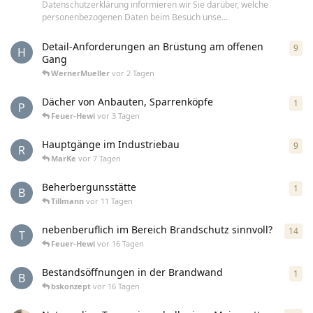
Datenschutzerklärung informieren wir Sie darüber, welche
personenbezogenen Daten beim Besuch unse...
Detail-Anforderungen an Brüstung am offenen
9
9
An
H
Gang
WernerMueller
vor 2 Tagen
Dächer von Anbauten, Sparrenköpfe
1
1
An
P
Feuer-Hewi
vor 3 Tagen
Hauptgänge im Industriebau
9
9
An
R
MarKe
vor 7 Tagen
Beherbergunsstätte
1
1
An
B
Tillmann
vor 11 Tagen
nebenberuflich im Bereich Brandschutz sinnvoll?
14
14
A
T
Feuer-Hewi
vor 16 Tagen
Bestandsöffnungen in der Brandwand
1
1
An
B
bskonzept
vor 16 Tagen