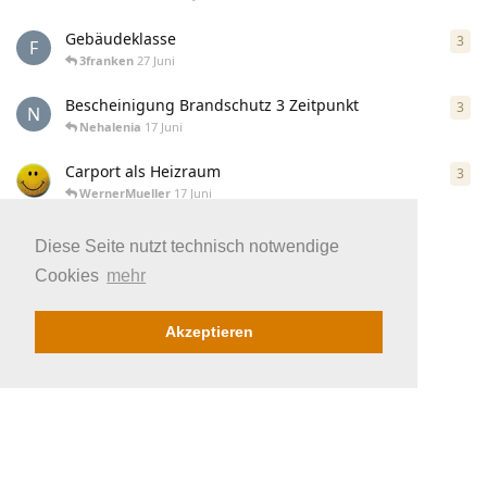
Gebäudeklasse
3
3
An
F
3franken
27 Juni
Bescheinigung Brandschutz 3 Zeitpunkt
3
3
An
N
Nehalenia
17 Juni
Carport als Heizraum
3
3
An
WernerMueller
17 Juni
Weitere laden
Diese Seite nutzt technisch notwendige
Cookies
mehr
Akzeptieren