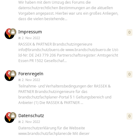
Wir haben mit dem Umzug des Forums die
datenschutzrechtlichen Bestimmungen an die aktuellen
Vorgaben angepasst. Hierbei war uns ein großes Anliegen,
dass die vielen bestehende...
Impressum
0
0
An
it
2. Nov 2022
RASSEK & PARTNER Brandschutzingenieure
info@brandschutzbuero.de www.brandschutzbuero.de Ust-
Id-Nr: DE 243 779 206 Partnerschaftsregister: Amtsgericht
Essen PR 1502 Gesellschaf...
Forenregeln
0
0
An
it
2. Nov 2022
Teilnahme- und Verhaltensbedingungen der RASSEK &
PARTNER Brandschutzingenieure für das
brandschutzfachplaner-Portal § 1 Geltungsbereich und
Anbieter (1) Die RASSEK & PARTNER ...
Datenschutz
0
0
An
it
2. Nov 2022
Datenschutzerklärung für die Webseite
www.brandschutzfachplaner.de Mit dieser