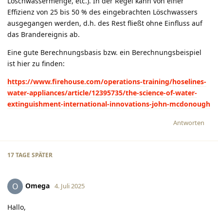
Löschwassermenge, etc.). In der Regel kann von einer
Effizienz von 25 bis 50 % des eingebrachten Löschwassers
ausgegangen werden, d.h. des Rest fließt ohne Einfluss auf
das Brandereignis ab.
Eine gute Berechnungsbasis bzw. ein Berechnungsbeispiel
ist hier zu finden:
https://www.firehouse.com/operations-training/hoselines-
water-appliances/article/12395735/the-science-of-water-
extinguishment-international-innovations-john-mcdonough
Antworten
17 TAGE
SPÄTER
Omega
O
4. Juli 2025
Hallo,