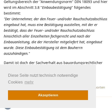
Geltungsbereich der "Anwendungsnorm" DIN 18093 und hier
wird im Abschnitt 3.8 "
Einbaubestätigung
" folgendes
bestimmt:
"Der Unternehmer, der den Feuer- und/oder Rauchschutzabschluss
eingebaut hat, muss eine Bestätigung ausstellen, mit der er
bestätigt, dass der Feuer- und/oder Rauchschutzabschluss
hinsichtlich aller Einzelheiten fachgerecht und nach der
Einbauanleitung, die der Hersteller mitgeliefert hat, eingebaut
wurde. Diese Einbaubestätigung ist dem Bauherrn
auszuhändigen."
Damit ist doch der Sachverhalt aus bauordungsrechtlicher
Sicht eindeutig!
Diese Seite nutzt technisch notwendige
MkG, R.Witzl
Cookies
mehr
Antworten
Karstens
hat
auf diesen Beitrag geantwortet.
Akzeptieren
Karstens
K
20. Juli 2024