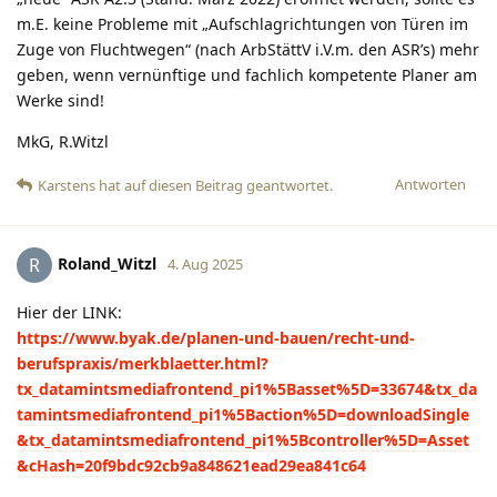
m.E. keine Probleme mit „Aufschlagrichtungen von Türen im
Zuge von Fluchtwegen“ (nach ArbStättV i.V.m. den ASR’s) mehr
geben, wenn vernünftige und fachlich kompetente Planer am
Werke sind!
MkG, R.Witzl
Antworten
Karstens
hat
auf diesen Beitrag geantwortet.
Roland_Witzl
R
4. Aug 2025
Hier der LINK:
https://www.byak.de/planen-und-bauen/recht-und-
berufspraxis/merkblaetter.html?
tx_datamintsmediafrontend_pi1%5Basset%5D=33674&tx_da
tamintsmediafrontend_pi1%5Baction%5D=downloadSingle
&tx_datamintsmediafrontend_pi1%5Bcontroller%5D=Asset
&cHash=20f9bdc92cb9a848621ead29ea841c64