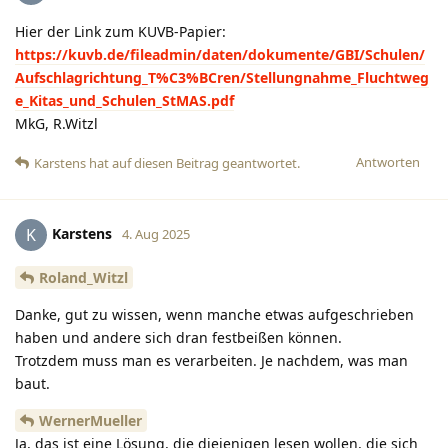
Hier der Link zum KUVB-Papier:
https://kuvb.de/fileadmin/daten/dokumente/GBI/Schulen/
Aufschlagrichtung_T%C3%BCren/Stellungnahme_Fluchtweg
e_Kitas_und_Schulen_StMAS.pdf
MkG, R.Witzl
Antworten
Karstens
hat
auf diesen Beitrag geantwortet.
Karstens
K
4. Aug 2025
Roland_Witzl
Danke, gut zu wissen, wenn manche etwas aufgeschrieben
haben und andere sich dran festbeißen können.
Trotzdem muss man es verarbeiten. Je nachdem, was man
baut.
WernerMueller
Ja, das ist eine Lösung, die diejenigen lesen wollen, die sich