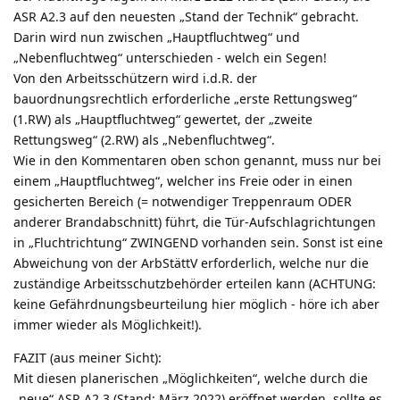
ASR A2.3 auf den neuesten „Stand der Technik“ gebracht.
Darin wird nun zwischen „Hauptfluchtweg“ und
„Nebenfluchtweg“ unterschieden - welch ein Segen!
Von den Arbeitsschützern wird i.d.R. der
bauordnungsrechtlich erforderliche „erste Rettungsweg“
(1.RW) als „Hauptfluchtweg“ gewertet, der „zweite
Rettungsweg“ (2.RW) als „Nebenfluchtweg“.
Wie in den Kommentaren oben schon genannt, muss nur bei
einem „Hauptfluchtweg“, welcher ins Freie oder in einen
gesicherten Bereich (= notwendiger Treppenraum ODER
anderer Brandabschnitt) führt, die Tür-Aufschlagrichtungen
in „Fluchtrichtung“ ZWINGEND vorhanden sein. Sonst ist eine
Abweichung von der ArbStättV erforderlich, welche nur die
zuständige Arbeitsschutzbehörder erteilen kann (ACHTUNG:
keine Gefährdnungsbeurteilung hier möglich - höre ich aber
immer wieder als Möglichkeit!).
FAZIT (aus meiner Sicht):
Mit diesen planerischen „Möglichkeiten“, welche durch die
„neue“ ASR A2.3 (Stand: März 2022) eröffnet werden, sollte es