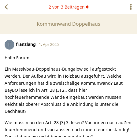
2
von
3
Beiträgen
Kommunwand Doppelhaus
franzlang
F
1. Apr 2025
Hallo Forum!
Ein Massivbau-Doppelhaus-Bungalow soll aufgestockt
werden. Der Aufbau wird in Holzbau ausgeführt. Welche
Anforderungen hat die zweischalige Kommunwand? Laut
BayBO lese ich in Art. 28 (3) 2., dass hier
hochfeuerhemmende Wände eingebaut werden müssen.
Reicht als oberer Abschluss die Anbindung is unter die
Dachhaut?
Wie muss man den Art. 28 (3) 3. lesen? Von innen nach außen
feuerhemmend und von aussen nach innen feuerbeständig!
Das ist dann ein nicht homogener Aufbau?