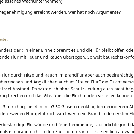
zugelassenes Wachunternehmen)
hmegenehmigung erreicht werden..wer hat noch Argumente?
eitet
anders dar : in einer Einheit brennt es und die Tür bleibt offen od
ende Flur mit Feuer und Rauch überzogen. So weit baurechtskon
 Flur durch Hitze und Rauch im Brandflur aber auch beeinträchtigt
überreichen und Ängstlichen auch im "freien Flur" die Flucht ver
cht viel Abstand. Da würde ich ohne Schutzkleidung auch nicht beg
artig brechen und das Glas über die Flüchtenden verteilen können.
n 5 m richtig, bei 4 m mit G 30 Gläsern denkbar, bei geringerem A
den zweiten Flur gefährlich wird, wenn ein Brand in den ersten Flu
erbeständige Flurwände und feuerhemmende, rauchdichte (und d
 daß ein brand nicht in den Flur laufen kann ... ist ziemlich aufwän