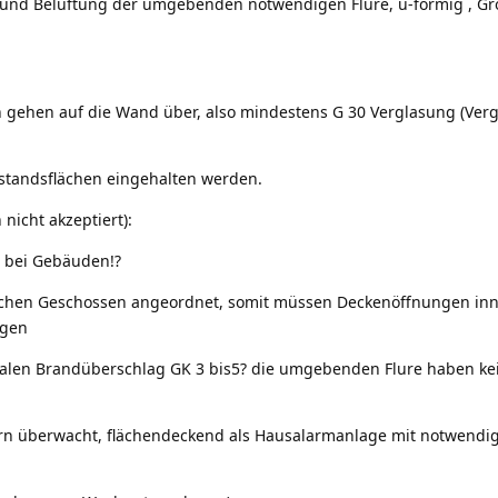
 und Belüftung der umgebenden notwendigen Flure, u-förmig , Gr
 gehen auf die Wand über, also mindestens G 30 Verglasung (Ver
standsflächen eingehalten werden.
icht akzeptiert):
 bei Gebäuden!?
ischen Geschossen angeordnet, somit müssen Deckenöffnungen inn
egen
talen Brandüberschlag GK 3 bis5? die umgebenden Flure haben ke
rn überwacht, flächendeckend als Hausalarmanlage mit notwendi