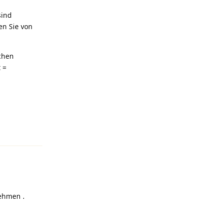
sind
en Sie von
chen
 =
Antworten
ehmen .