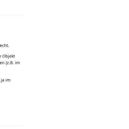
Antworten
echt.
e Objekt
n (z.B. im
 ja im
Antworten