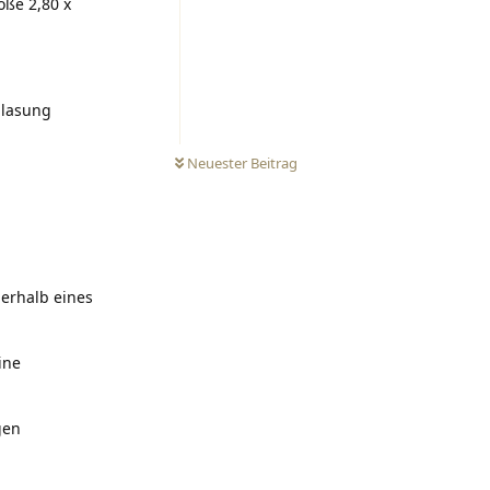
öße 2,80 x
glasung
0
UNGELESEN
Neuester Beitrag
erhalb eines
ine
gen