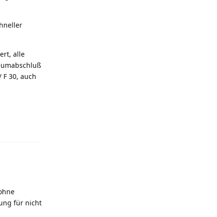
hneller
rt, alle
raumabschluß
 F 30, auch
Antworten
 ohne
ung für nicht