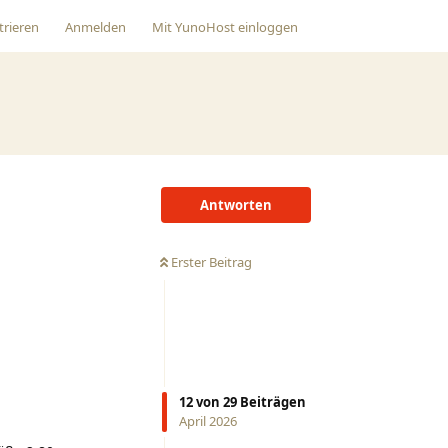
trieren
Anmelden
Mit
YunoHost
einloggen
Antworten
Erster Beitrag
12
von
29
Beiträgen
April 2026