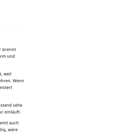
Antworten
er brennt
form und
, weil
wehren. Wenn
eistert
bstand sehe
r einläuft.
amit auch
dig, wäre