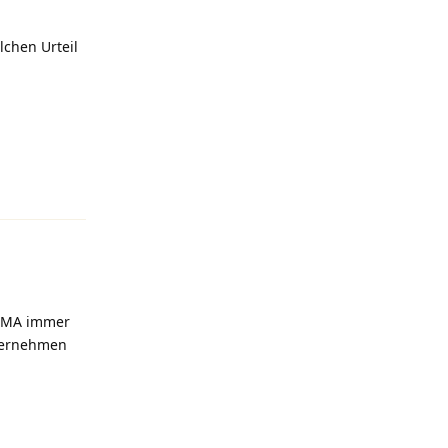
lchen Urteil
Antworten
e BMA immer
nternehmen