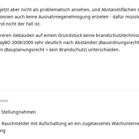
etzt aber nicht als problematisch ansehen, und Abstandsflächen 
ie können auch keine Ausnahmegenehmigung erzielen - dafür müsst
 nicht der Fall ist.
ehreren Gebäuden auf einem Grundstück keine brandschutztechnis
 BayBO 2008/2009 sehr deutlich nach Abständen (Bauordnungsrecht
n (Bauplanungsrecht = kein Brandschutz) unterschieden.
eitet
e Stellungnahmen
nd Rauchmelder mit Aufschaltung an ein zugelassenes Wachuntern
ung