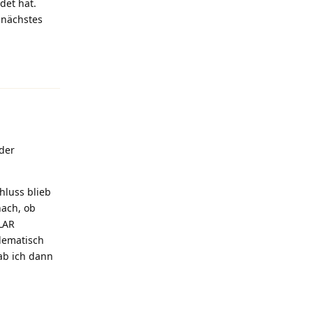
det hat.
 nächstes
Antworten
der
hluss blieb
nach, ob
LAR
blematisch
ab ich dann
Antworten