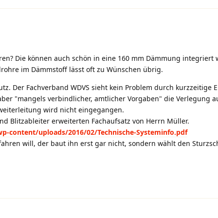
hren? Die können auch schön in eine 160 mm Dämmung integriert 
lrohre im Dämmstoff lässt oft zu Wünschen übrig.
utz. Der Fachverband WDVS sieht kein Problem durch kurzzeitige
t aber "mangels verbindlicher, amtlicher Vorgaben" die Verlegung 
weiterleitung wird nicht eingegangen.
d Blitzableiter erweiterten Fachaufsatz von Herrn Müller.
wp-content/uploads/2016/02/Technische-Systeminfo.pdf
hren will, der baut ihn erst gar nicht, sondern wählt den Sturzsc