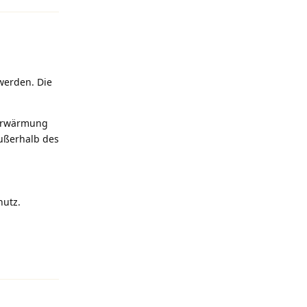
werden. Die
 Erwärmung
außerhalb des
hutz.
Antworten