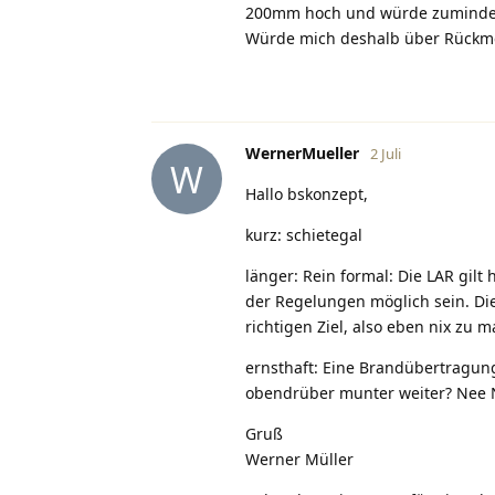
200mm hoch und würde zumindest 
Würde mich deshalb über Rückmel
WernerMueller
2 Juli
W
Hallo bskonzept,
kurz: schietegal
länger: Rein formal: Die LAR gilt
der Regelungen möglich sein. Di
richtigen Ziel, also eben nix zu 
ernsthaft: Eine Brandübertragu
obendrüber munter weiter? Nee Ne
Gruß
Werner Müller