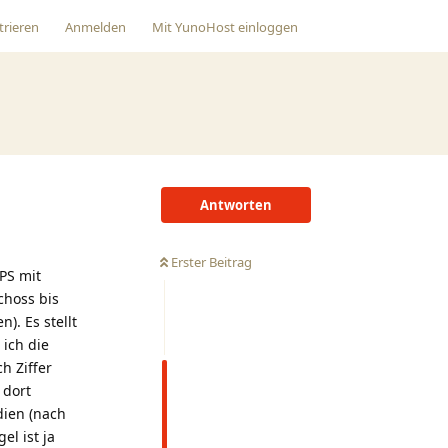
trieren
Anmelden
Mit
YunoHost
einloggen
Antworten
Erster Beitrag
PS mit
choss bis
). Es stellt
 ich die
h Ziffer
 dort
dien (nach
l ist ja