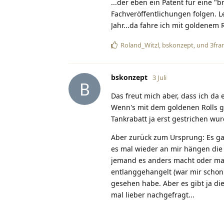
...der eben ein Patent für eine 
Fachveröffentlichungen folgen. L
Jahr...da fahre ich mit goldenem R
Roland_Witzl
,
bskonzept
, und
3fra
bskonzept
3 Juli
B
Das freut mich aber, dass ich da 
Wenn's mit dem goldenen Rolls g
Tankrabatt ja erst gestrichen wur
Aber zurück zum Ursprung: Es ga
es mal wieder an mir hängen die 
jemand es anders macht oder man
entlanggehangelt (war mir schon k
gesehen habe. Aber es gibt ja d
mal lieber nachgefragt...