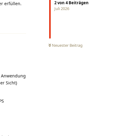
2
von
4
Beiträgen
r erfüllen.
Juli 2026
Antworten
0
UNGELESEN
Neuester Beitrag
ge" Anwendung
r Sicht)
PS