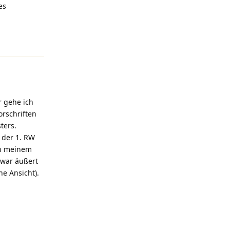
es
Antworten
r gehe ich
orschriften
ters.
. der 1. RW
ch meinem
Zwar äußert
he Ansicht).
Antworten