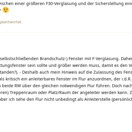
schen einer größeren F30-Verglasung und der Sicherstellung ein
r
 geantwortet.
(selbstschließenden Brandschutz-) Fenster mit F-Verglasung. Dahe
ttungsfenster sein sollte und größer werden muss, damit es den V
rstanden?). - Deshalb auch mein Hinweis auf die Zulassung des Fens
als kritisch ein anleiterbares Fenster im Flur anzuordnen, der i.d.R
en beide RW über den gleichen notwendigen Flur führen. Doch na
eren) Treppenraum oder Platz/Raum der angeleiter werden kann. 
 aber ich sehe den Flur nicht unbedingt als Anleiterstelle (persönlic