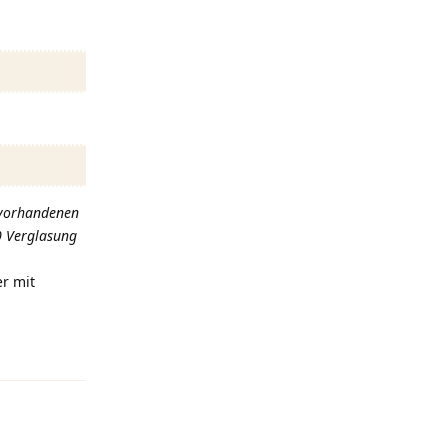
r vorhandenen
0 Verglasung
er mit
Antworten