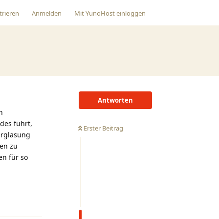
trieren
Anmelden
Mit
YunoHost
einloggen
Antworten
n
des führt,
Erster Beitrag
erglasung
ken zu
en für so
Antworten