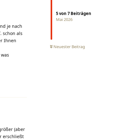
5
von
7
Beiträgen
Mai 2026
und je nach
. schon als
er Ihnen
0
UNGELESEN
Neuester Beitrag
t was
Antworten
größer (aber
 erschließt