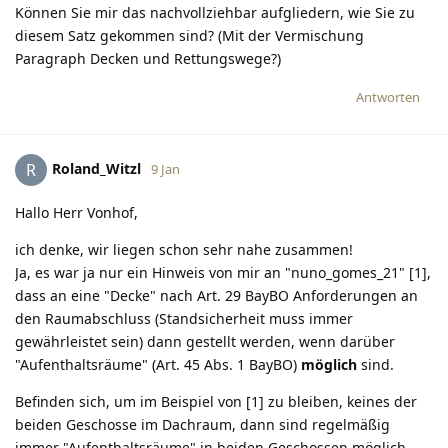
Können Sie mir das nachvollziehbar aufgliedern, wie Sie zu
diesem Satz gekommen sind? (Mit der Vermischung
Paragraph Decken und Rettungswege?)
Antworten
Roland_Witzl
R
9 Jan
Hallo Herr Vonhof,
ich denke, wir liegen schon sehr nahe zusammen!
Ja, es war ja nur ein Hinweis von mir an "nuno_gomes_21" [1],
dass an eine "Decke" nach Art. 29 BayBO Anforderungen an
den Raumabschluss (Standsicherheit muss immer
gewährleistet sein) dann gestellt werden, wenn darüber
"Aufenthaltsräume" (Art. 45 Abs. 1 BayBO)
möglich
sind.
Befinden sich, um im Beispiel von [1] zu bleiben, keines der
beiden Geschosse im Dachraum, dann sind regelmäßig
immer "Aufenthaltsräume" in beiden Geschossen möglich.