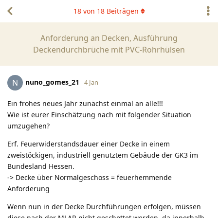
18
von
18
Beiträgen
Anforderung an Decken, Ausführung
Deckendurchbrüche mit PVC-Rohrhülsen
nuno_gomes_21
N
4 Jan
Ein frohes neues Jahr zunächst einmal an alle!!!
Wie ist eurer Einschätzung nach mit folgender Situation
umzugehen?
Erf. Feuerwiderstandsdauer einer Decke in einem
zweistöckigen, industriell genutztem Gebäude der GK3 im
Bundesland Hessen.
-> Decke über Normalgeschoss = feuerhemmende
Anforderung
Wenn nun in der Decke Durchführungen erfolgen, müssen
diese nach der MLAR nicht geschottet werden, da innerhalb